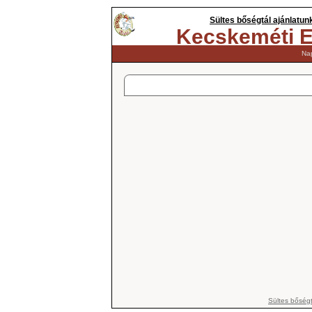
Sültes bőségtál ajánlatun
Kecskeméti E
Nap
Sültes bőségt